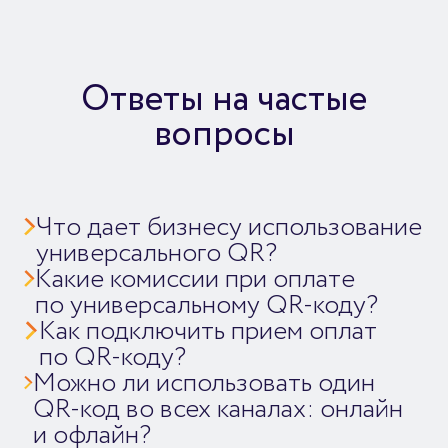
Ответы на частые
вопросы
Что дает бизнесу использование
универсального QR?
Какие комиссии при оплате
Это удобный и недорогой
способ приема безналичных
по универсальному QR-коду?
платежей без дополнительных
Как подключить прием оплат
При оплате с использованием
терминалов.
универсального
по QR-коду?
QR сохраняются действующие
Можно ли использовать один
Обратитесь в обслуживающий
тарифные модели для каждого
банк — большинство
QR-код во всех каналах: онлайн
из платежных инструментов,
подключенных банков
и офлайн?
например, через СБП для