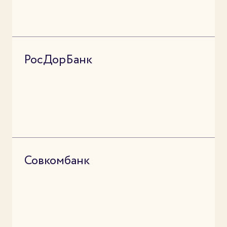
РосДорБанк
Совкомбанк